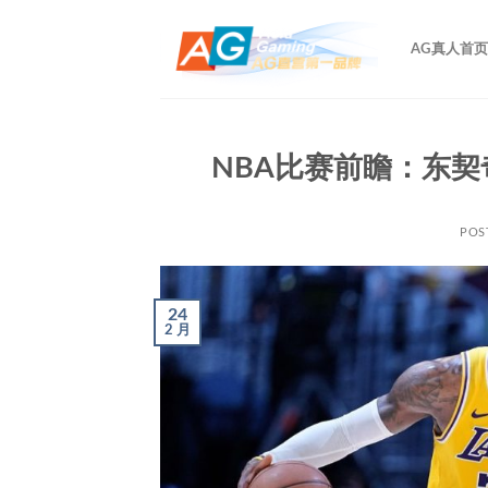
跳
到
AG真人首
内
容
NBA比赛前瞻：东
POS
24
2 月