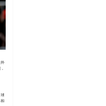
在外
能，
。球
奏和