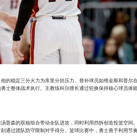
，他的稳定三分火力为库里分担压力。替补球员如维金斯和普尔
响勇士整体战术执行。主教练科尔擅长通过轮换保持核心球员体
与汤普森的双核组合带动全队进攻，同时利用挡拆创造投篮空间
时刻通过团队防守限制对手得分。篮球比赛中，勇士善于利用节