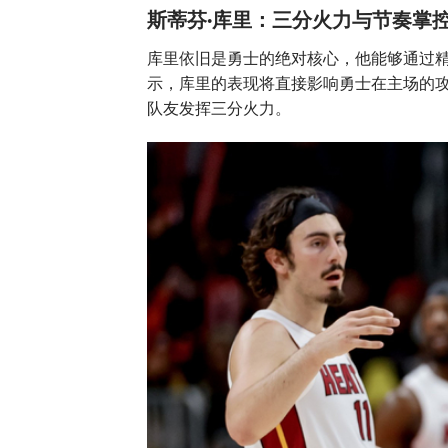
斯蒂芬·库里：三分火力与节奏掌
库里依旧是勇士的绝对核心，他能够通过精
示，库里的表现将直接影响勇士在主场的
队友发挥三分火力。