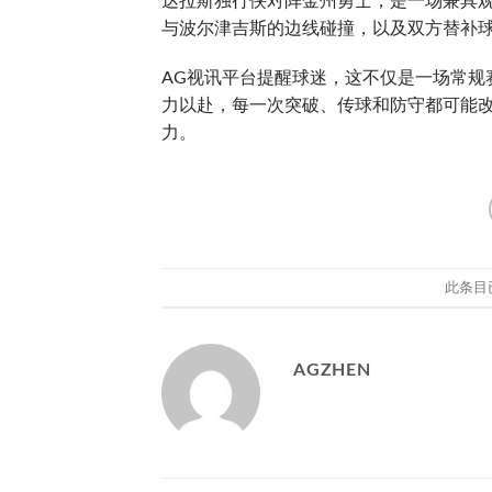
达拉斯独行侠对阵金州勇士，是一场兼具
与波尔津吉斯的边线碰撞，以及双方替补
AG视讯平台提醒球迷，这不仅是一场常规
力以赴，每一次突破、传球和防守都可能
力。
此条目
AGZHEN