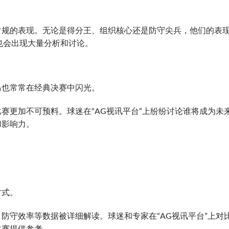
常规的表现。无论是得分王、组织核心还是防守尖兵，他们的表
上也会出现大量分析和讨论。
马也常常在经典决赛中闪光。
赛更加不可预料。球迷在“AG视讯平台”上纷纷讨论谁将成为未
和影响力。
方式。
防守效率等数据被详细解读。球迷和专家在“AG视讯平台”上对
比赛提供参考。