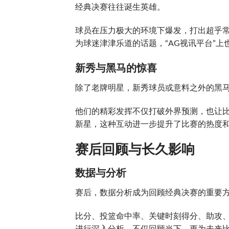
经典决赛往往诞生英雄。
球员在压力极大的环境下爆发，打出超乎
为球迷津津乐道的话题，“AG视讯平台”
新秀与黑马的惊喜
除了老牌明星，新秀球员或意料之外的黑
他们的精彩发挥不仅打破外界预测，也让比
新星，这种互动进一步提升了比赛的热度
赛后回顾与长久影响
数据与分析
赛后，数据分析成为回顾经典决赛的重要
比分、投篮命中率、关键时刻得分、助攻、
进行深入分析，不仅回顾当下，更为未来