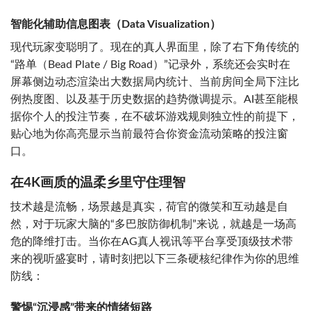
智能化辅助信息图表（Data Visualization）
现代玩家变聪明了。现在的真人界面里，除了右下角传统的
“路单（Bead Plate / Big Road）”记录外，系统还会实时在
屏幕侧边动态渲染出大数据局内统计、当前房间全局下注比
例热度图、以及基于历史数据的趋势微调提示。AI甚至能根
据你个人的投注节奏，在不破坏游戏规则独立性的前提下，
贴心地为你高亮显示当前最符合你资金流动策略的投注窗
口。
在4K画质的温柔乡里守住理智
技术越是流畅，场景越是真实，荷官的微笑和互动越是自
然，对于玩家大脑的“多巴胺防御机制”来说，就越是一场高
危的降维打击。当你在AG真人视讯等平台享受顶级技术带
来的视听盛宴时，请时刻把以下三条硬核纪律作为你的思维
防线：
警惕“沉浸感”带来的情绪短路