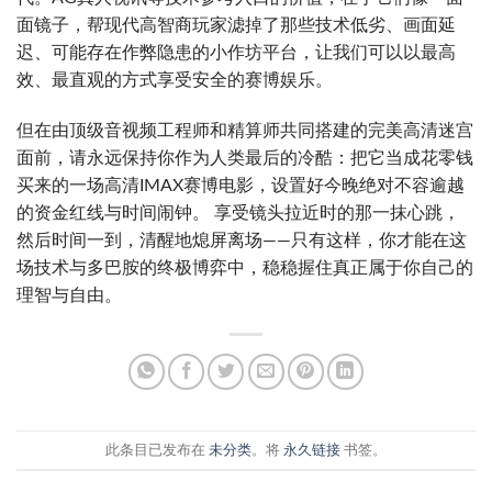
面镜子，帮现代高智商玩家滤掉了那些技术低劣、画面延
迟、可能存在作弊隐患的小作坊平台，让我们可以以最高
效、最直观的方式享受安全的赛博娱乐。
但在由顶级音视频工程师和精算师共同搭建的完美高清迷宫
面前，请永远保持你作为人类最后的冷酷：把它当成花零钱
买来的一场高清IMAX赛博电影，设置好今晚绝对不容逾越
的资金红线与时间闹钟。 享受镜头拉近时的那一抹心跳，
然后时间一到，清醒地熄屏离场——只有这样，你才能在这
场技术与多巴胺的终极博弈中，稳稳握住真正属于你自己的
理智与自由。
此条目已发布在
未分类
。将
永久链接
书签。