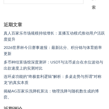
索
近期文章
真人百家乐市场规模持续增长：直播互动模式推动用户活跃
度提升
2026世界杯今日赛事速报：最新比分、积分锦与体育赔率
更新
多币种结算场馆深度测评：USDT与法币桌台在水位波动与
出款速度上的实测对比
连环桌功能的“终极套利逻辑”解析：多桌走势与所谓“对称
龙”的真实本质
揭秘AG百家乐洗牌机算法：物理洗牌与随机数生成的博
弈。