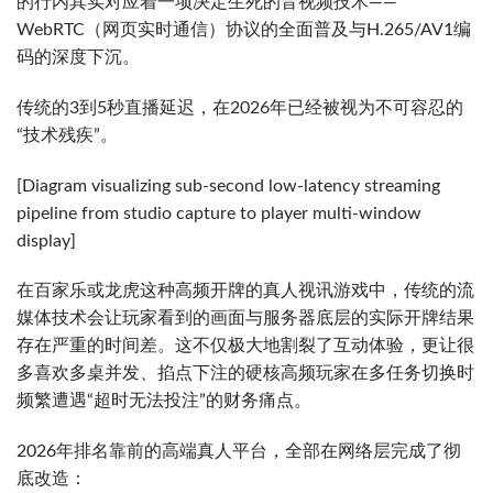
的行内其实对应着一项决定生死的音视频技术——
WebRTC（网页实时通信）协议的全面普及与H.265/AV1编
码的深度下沉。
传统的3到5秒直播延迟，在2026年已经被视为不可容忍的
“技术残疾”。
[Diagram visualizing sub-second low-latency streaming
pipeline from studio capture to player multi-window
display]
在百家乐或龙虎这种高频开牌的真人视讯游戏中，传统的流
媒体技术会让玩家看到的画面与服务器底层的实际开牌结果
存在严重的时间差。这不仅极大地割裂了互动体验，更让很
多喜欢多桌并发、掐点下注的硬核高频玩家在多任务切换时
频繁遭遇“超时无法投注”的财务痛点。
2026年排名靠前的高端真人平台，全部在网络层完成了彻
底改造：