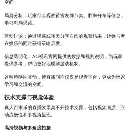
空间：
局势分析：玩家可以观察荷官发牌节奏、胜率分布等信息，
学习对局思路。
互动讨论：通过弹幕或聊天分享自己的观察结果，让参与者
在娱乐的同时获得策略启发。
信息透明化：AG视讯官网提供的数据和规则说明，为玩家
提供参考，帮助更好地理解游戏机制。
这种策略性互动，使直播间不仅仅是观看平台，更成为玩家
学习和交流的空间。
技术支撑与视觉体验
真人百家乐的直播效果离不开技术支撑，包括视频画质、互
动流畅性和多视角呈现。
高清视频与多角度拍摄