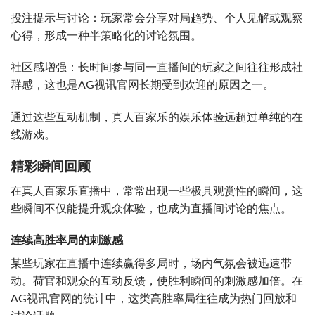
投注提示与讨论：玩家常会分享对局趋势、个人见解或观察
心得，形成一种半策略化的讨论氛围。
社区感增强：长时间参与同一直播间的玩家之间往往形成社
群感，这也是AG视讯官网长期受到欢迎的原因之一。
通过这些互动机制，真人百家乐的娱乐体验远超过单纯的在
线游戏。
精彩瞬间回顾
在真人百家乐直播中，常常出现一些极具观赏性的瞬间，这
些瞬间不仅能提升观众体验，也成为直播间讨论的焦点。
连续高胜率局的刺激感
某些玩家在直播中连续赢得多局时，场内气氛会被迅速带
动。荷官和观众的互动反馈，使胜利瞬间的刺激感加倍。在
AG视讯官网的统计中，这类高胜率局往往成为热门回放和