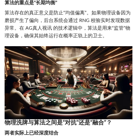
算法的重点是“长期均衡”
算法存在的真正意义是防止“均值偏离”。如果物理设备因为
磨损产生了偏向，后台系统会通过 RNG 校验实时发现数据
异常。在 AG真人视讯 的技术逻辑中，算法是用来“监管”物
理设备，确保其始终运行在概率正轨上的卫士。
物理洗牌与算法之间是“对抗”还是“融合”？
两者实际上已经深度结合