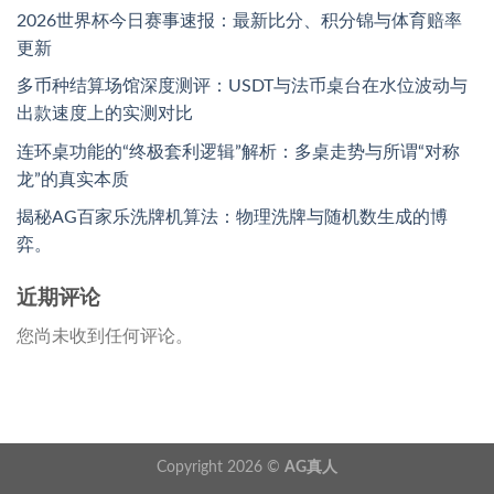
2026世界杯今日赛事速报：最新比分、积分锦与体育赔率
更新
多币种结算场馆深度测评：USDT与法币桌台在水位波动与
出款速度上的实测对比
连环桌功能的“终极套利逻辑”解析：多桌走势与所谓“对称
龙”的真实本质
揭秘AG百家乐洗牌机算法：物理洗牌与随机数生成的博
弈。
近期评论
您尚未收到任何评论。
Copyright 2026 ©
AG真人