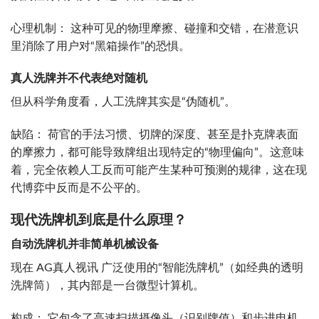
心理机制： 这种可见的物理摩擦、碰撞和交错，在潜意识
里消除了用户对“黑箱操作”的恐惧。
真人洗牌并不代表绝对随机
但从科学角度看，人工洗牌其实是“伪随机”。
缺陷： 荷官的手法习惯、切牌的深度、甚至是扑克牌表面
的摩擦力，都可能导致牌组出现特定的“物理偏向”。这意味
着，完全依赖人工反而可能产生某种可预测的规律，这在现
代博弈中反而是不公平的。
现代洗牌机到底是什么原理？
自动洗牌机并非简单机械设备
现在 AG真人视讯 广泛使用的“智能洗牌机”（如经典的透明
洗牌筒），其内部是一台微型计算机。
构成： 它包含了高速扫描摄像头（识别牌值）和步进电机