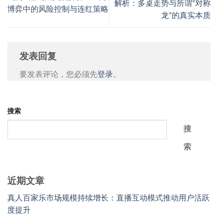
解析：多桌走势与所谓“对称
博弈中的风险控制与连红策略
龙”的真实本质
发表回复
要发表评论，您必须先
登录
。
搜索
搜
索
近期文章
真人百家乐市场规模持续增长：直播互动模式推动用户活跃
度提升