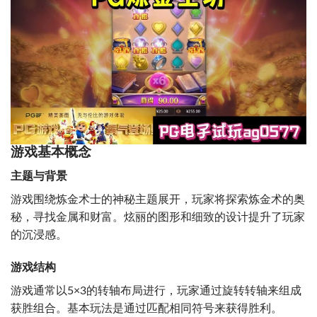
游戏基本概念
主题与背景
游戏围绕炼金术士的神秘主题展开，玩家将探索炼金术的奥
秘，寻找金属和财富。炫丽的图形和细致的设计提升了玩家
的沉浸感。
游戏结构
游戏通常以5×3的转轴布局进行，玩家通过旋转转轴来组成
获胜组合。基本玩法是通过匹配相同符号来获得胜利。