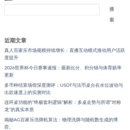
搜
索
近期文章
真人百家乐市场规模持续增长：直播互动模式推动用户活跃
度提升
2026世界杯今日赛事速报：最新比分、积分锦与体育赔率
更新
多币种结算场馆深度测评：USDT与法币桌台在水位波动与
出款速度上的实测对比
连环桌功能的“终极套利逻辑”解析：多桌走势与所谓“对称
龙”的真实本质
揭秘AG百家乐洗牌机算法：物理洗牌与随机数生成的博
弈。