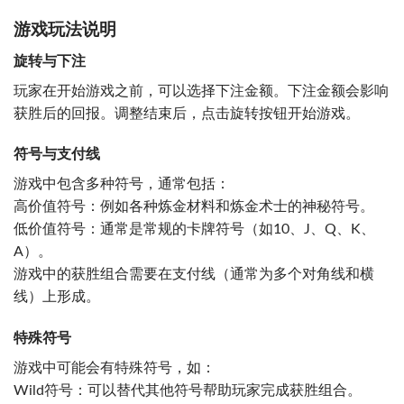
游戏玩法说明
旋转与下注
玩家在开始游戏之前，可以选择下注金额。下注金额会影响
获胜后的回报。调整结束后，点击旋转按钮开始游戏。
符号与支付线
游戏中包含多种符号，通常包括：
高价值符号：例如各种炼金材料和炼金术士的神秘符号。
低价值符号：通常是常规的卡牌符号（如10、J、Q、K、
A）。
游戏中的获胜组合需要在支付线（通常为多个对角线和横
线）上形成。
特殊符号
游戏中可能会有特殊符号，如：
Wild符号：可以替代其他符号帮助玩家完成获胜组合。