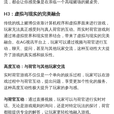
流，都会让你感觉像是在亲临一个高端赌场的赌桌旁。
H3：虚拟与现实的完美融合
传统的线上赌博仅依靠计算机程序和虚拟界面来进行游戏，
玩家无法真正感受到与真人荷官的互动。而实时荷官游戏则
通过将虚拟世界和现实世界结合，带来了虚拟与现实的完美
融合。在AG视讯平台上，玩家可以通过视频与荷官进行互
动，聊天、提问，甚至与其他玩家交流，这种互动性大大提
升了游戏的真实感和娱乐性。
高度互动：与荷官与其他玩家交流
实时荷官游戏不仅仅是一个单向的娱乐过程，玩家可以在游
戏过程中与荷官互动，提出问题，享受更加个性化的服务。
这种高度互动性极大提升了玩家的参与感。
与荷官互动
：通过直播视频，玩家可以与荷官进行实时对
话。无论是游戏规则的询问，还是对特定玩法的探讨，荷官
都能提供专业的解答，让玩家更轻松地融入游戏。