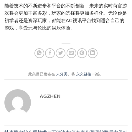
随着技术的不断进步和平台的不断创新，未来的实时荷官游
戏将会更加丰富多彩，玩家的选择将更加多样化。无论你是
初学者还是资深玩家，都能在AG视讯平台找到适合自己的
游戏，享受无与伦比的娱乐体验。
此条目已发布在
未分类
。将
永久链接
书签。
AGZHEN