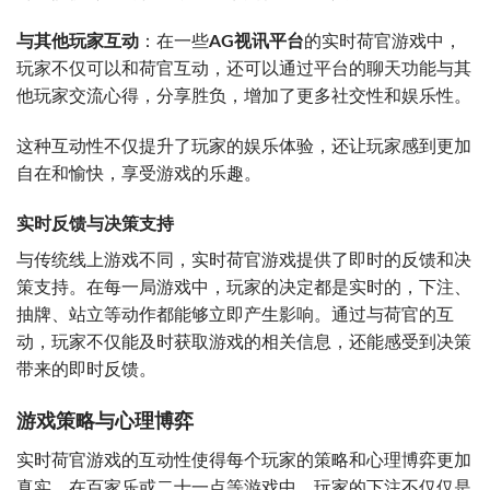
与其他玩家互动
：在一些
AG视讯平台
的实时荷官游戏中，
玩家不仅可以和荷官互动，还可以通过平台的聊天功能与其
他玩家交流心得，分享胜负，增加了更多社交性和娱乐性。
这种互动性不仅提升了玩家的娱乐体验，还让玩家感到更加
自在和愉快，享受游戏的乐趣。
实时反馈与决策支持
与传统线上游戏不同，实时荷官游戏提供了即时的反馈和决
策支持。在每一局游戏中，玩家的决定都是实时的，下注、
抽牌、站立等动作都能够立即产生影响。通过与荷官的互
动，玩家不仅能及时获取游戏的相关信息，还能感受到决策
带来的即时反馈。
游戏策略与心理博弈
实时荷官游戏的互动性使得每个玩家的策略和心理博弈更加
真实。在百家乐或二十一点等游戏中，玩家的下注不仅仅是