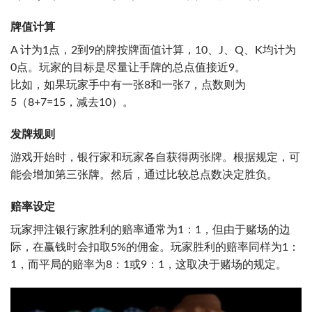
牌值计算
A 计为1点，2到9的牌按牌面值计算，10、J、Q、K均计为
0点。玩家的目标是尽量让手牌的总点值接近9。
比如，如果玩家手中有一张8和一张7，点数则为
5（8+7=15，减去10）。
发牌规则
游戏开始时，银行家和玩家各自获得两张牌。根据规定，可
能会增加第三张牌。然后，通过比较总点数决定胜负。
赔率设定
玩家押注银行家胜利的赔率通常为1：1，但由于赌场的边
际，在赢钱时会扣取5%的佣金。玩家胜利的赔率同样为1：
1，而平局的赔率为8：1或9：1，这取决于赌场的规定。